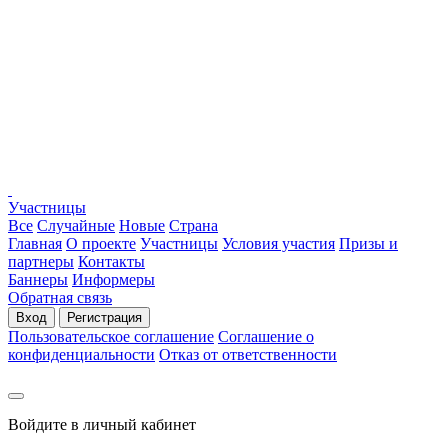
Участницы
Все
Случайные
Новые
Страна
Главная
О проекте
Участницы
Условия участия
Призы и
партнеры
Контакты
Баннеры
Информеры
Обратная связь
Вход
Регистрация
Пользовательское соглашение
Соглашение о
конфиденциальности
Отказ от ответственности
Войдите в личный кабинет